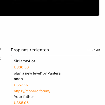
4
Propinas recientes
USD
XMR
5
SirJamzAlot
US$0.50
play 'a new level' by Pantera
anon
US$3.97
https://monero.forum/
Your father
US$5.95