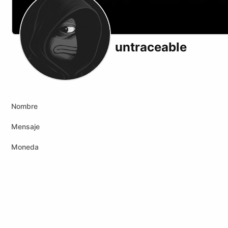
untraceable
X (formerly Twitter)
Youtube
Rumble
Nombre
Mensaje
Moneda