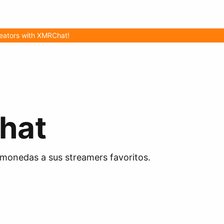
eators with XMRChat!
hat
omonedas a sus streamers favoritos.