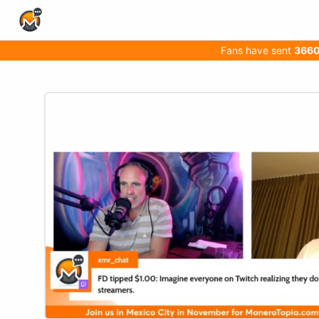
Home Page
Fans have sent
366