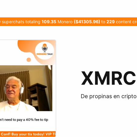
0
superchats totaling
109.35
Monero
($41305.96)
to
229
content cr
XMRC
De propinas en cript