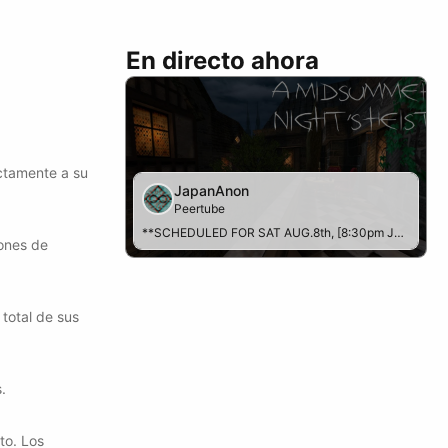
En directo ahora
ctamente a su
JapanAnon
Peertube
**SCHEDULED FOR SAT AUG.8th, [8:30pm JST](https://time.is/0830PM_08_Aug_2026_in_JST)** Time for another skacky gig Join the chat to shout at me: ・https://peertube.anon-kenkai.com/plugins/livechat/router/webchat/room/7591e93d-f036-4cbf-b3aa...
iones de
total de sus
.
to. Los