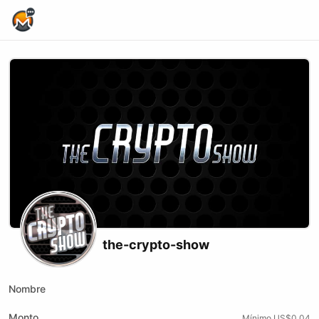
Home Page
the-crypto-show
Nombre
Monto
Mínimo US$0.04