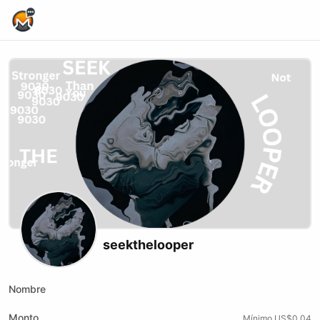
Home Page
seekthelooper
Nombre
Monto
Mínimo US$0.04