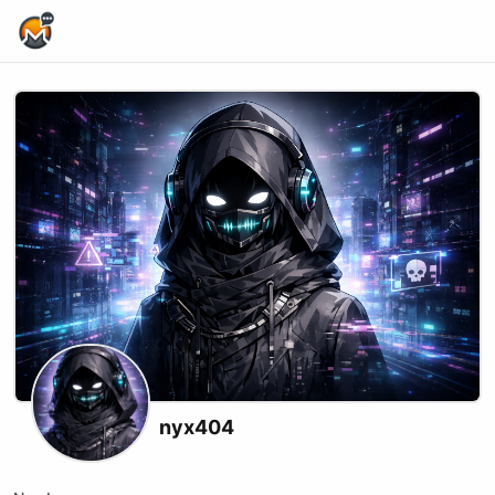
Home Page
nyx404