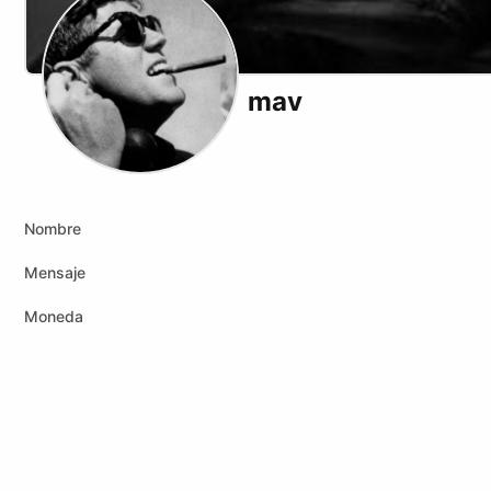
mav
X (formerly Twitter)
Website
Youtube
Nombre
Mensaje
Moneda