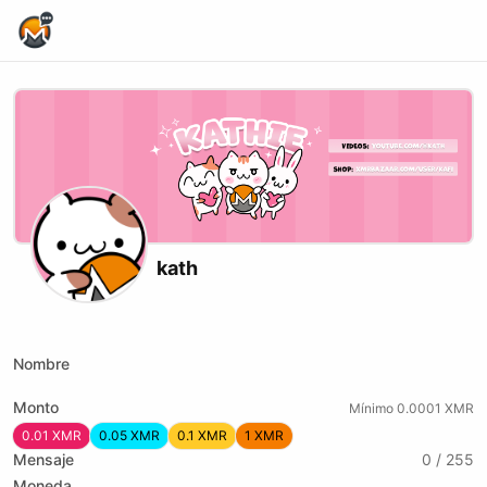
Home Page
kath
X (formerly Twitter)
Youtube
Twitch
xmrbazaar
Nombre
Monto
Mínimo 0.0001 XMR
0.01 XMR
0.05 XMR
0.1 XMR
1 XMR
Mensaje
0 / 255
Moneda