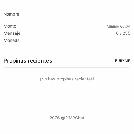
X (formerly Twitter)
Telegram
Instagram
Website
Youtube
Twitch
Tiktok
Nombre
Monto
Mínimo €0.04
Mensaje
0 / 255
Moneda
Propinas recientes
EUR
XMR
¡No hay propinas recientes!
2026 @ XMRChat