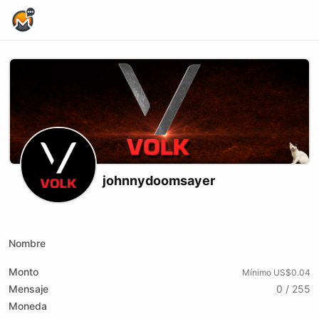
Home Page
johnnydoomsayer
X (formerly Twitter)
Telegram
Website
Odysee
Nombre
Monto
Mínimo US$0.04
Mensaje
0 / 255
Moneda