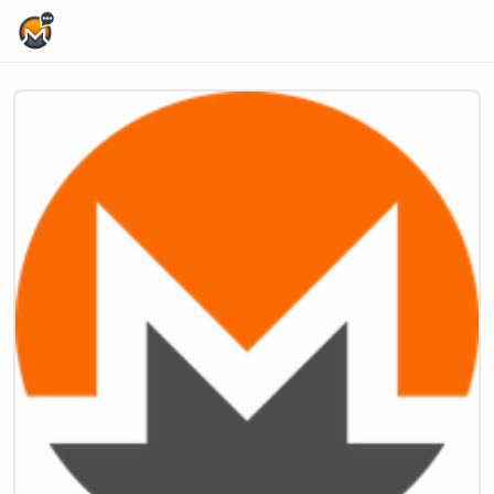
Home Page