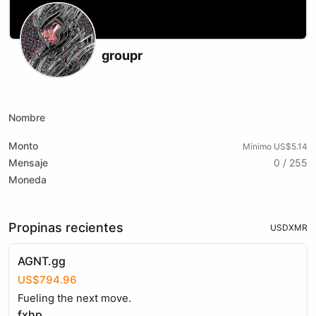
groupr
X (formerly Twitter)
Telegram
Nombre
Monto
Mínimo US$5.14
Mensaje
0 / 255
Moneda
Propinas recientes
USD
XMR
AGNT.gg
US$794.96
Fueling the next move.
fxhp