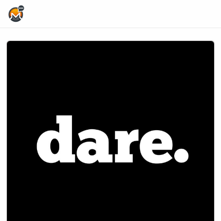
Home Page