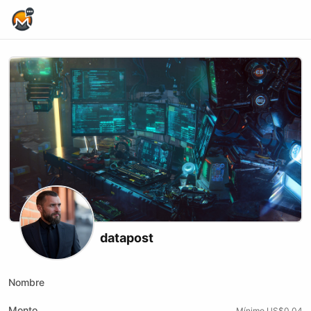
Home Page
datapost
Nombre
Monto
Mínimo US$0.04