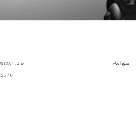
مبلغ انعام
حداقل US$0.04
0 / 255