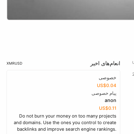
انعام‌های اخیر
XMR
USD
خصوصی
US$0.04
پیام خصوصی
anon
US$0.11
Do not burn your money on too many projects
and domains. Use the ones you control to create
backlinks and improve search engine rankings.