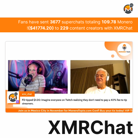
Home Page
Fans have sent
3677
superchats totaling
109.78
Monero
($41774.20)
to
229
content creators with XMRChat!
XMRChat