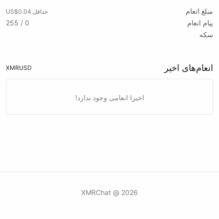
مبلغ انعام
حداقل US$0.04
پیام انعام
0 / 255
سکه
انعام‌های اخیر
XMR
USD
اخیرا انعامی وجود ندارد!
2026 @ XMRChat