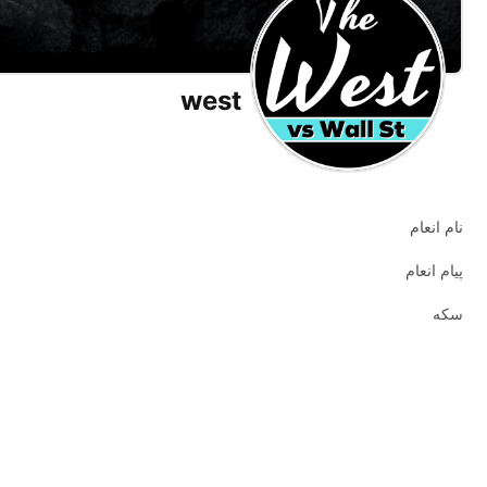
west
نام انعام
پیام انعام
سکه