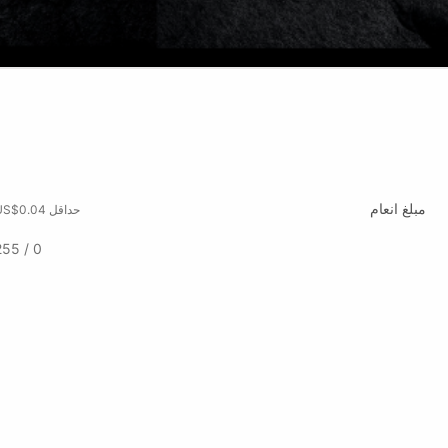
مبلغ انعام
حداقل US$0.04
0 / 255