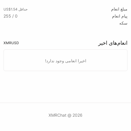
مبلغ انعام
حداقل US$1.54
پیام انعام
0 / 255
سکه
انعام‌های اخیر
XMR
USD
اخیرا انعامی وجود ندارد!
2026 @ XMRChat