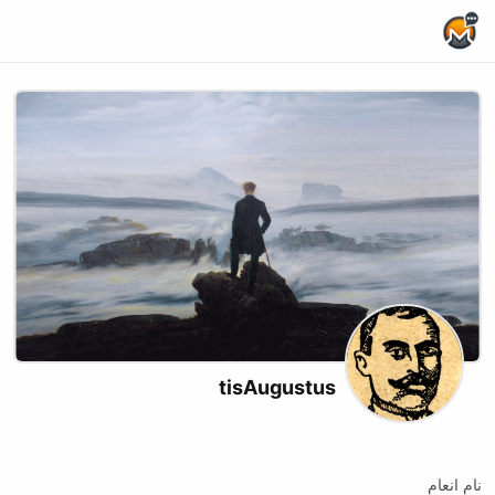
Home Page
tisAugustus
Twitch
نام انعام