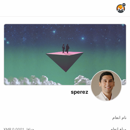
Home Page
sperez
X (formerly Twitter)
xmrbazaar
Website
نام انعام
مبلغ انعام
حداقل 0.0001 XMR