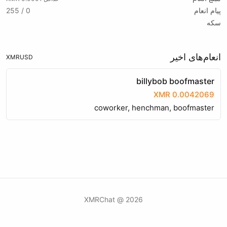
پیام انعام
0 / 255
سکه
انعام‌های اخیر
XMR
USD
billybob boofmaster
0.0042069 XMR
coworker, henchman, boofmaster
2026 @ XMRChat