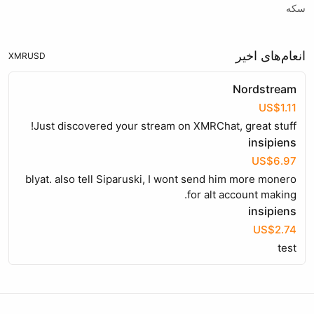
سکه
انعام‌های اخیر
XMR
USD
Nordstream
US$1.11
Just discovered your stream on XMRChat, great stuff!
insipiens
US$6.97
blyat. also tell Siparuski, I wont send him more monero
for alt account making.
insipiens
US$2.74
test