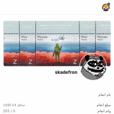
Home Page
skadefron
Kick
Tiktok
Twitch
Youtube
Telegram
نام انعام
مبلغ انعام
حداقل US$0.04
پیام انعام
0 / 255