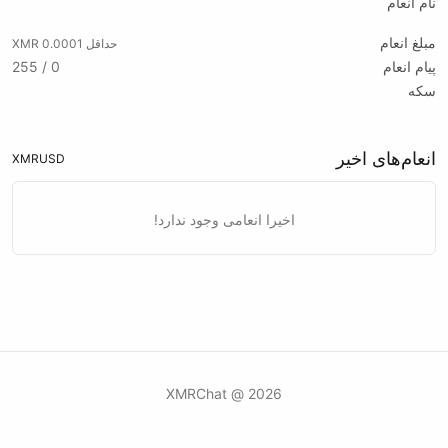
نام انعام
مبلغ انعام
حداقل 0.0001 XMR
پیام انعام
0 / 255
سکه
انعام‌های اخیر
XMR
USD
اخیرا انعامی وجود ندارد!
2026 @ XMRChat