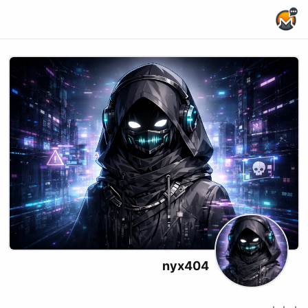
Home Page
nyx404