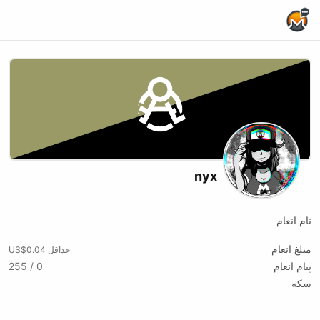
Home Page
nyx
نام انعام
مبلغ انعام
حداقل US$0.04
پیام انعام
0 / 255
سکه