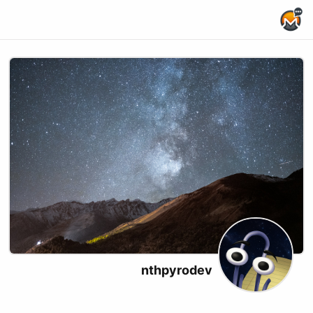
Home Page
nthpyrodev
X (formerly Twitter)
xmrbazaar
Website