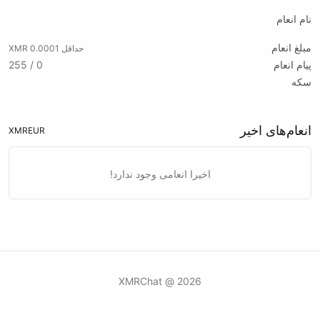
نام انعام
مبلغ انعام
حداقل 0.0001 XMR
پیام انعام
0 / 255
سکه
انعام‌های اخیر
XMR
EUR
اخیرا انعامی وجود ندارد!
2026 @ XMRChat