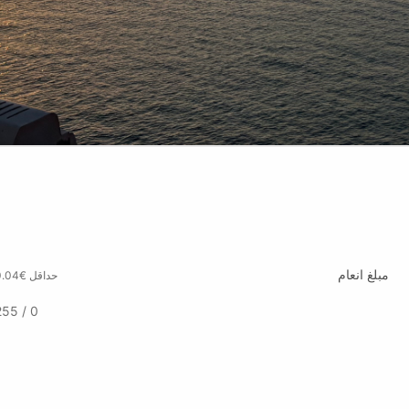
مبلغ انعام
حداقل €0.04
0 / 255