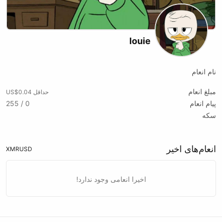
louie
نام انعام
مبلغ انعام
حداقل US$0.04
پیام انعام
0 / 255
سکه
انعام‌های اخیر
XMR
USD
اخیرا انعامی وجود ندارد!