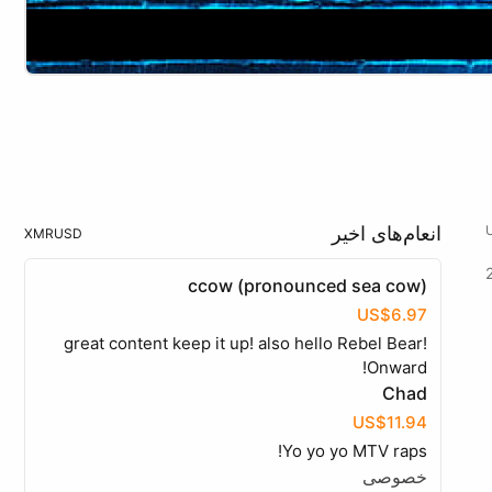
انعام‌های اخیر
XMR
USD
ccow (pronounced sea cow)
US$6.97
great content keep it up! also hello Rebel Bear!
Onward!
Chad
US$11.94
Yo yo yo MTV raps!
خصوصی