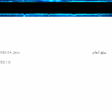
مبلغ انعام
حداقل US$0.04
0 / 255