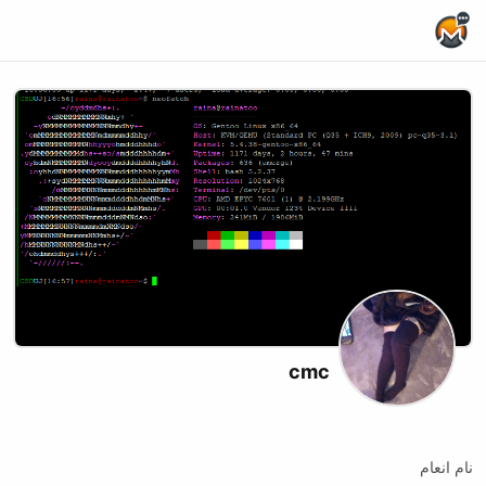
Home Page
cmc
Twitch
نام انعام