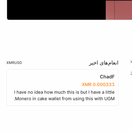
انعام‌های اخیر
XMR
USD
ChadF
0.000333 XMR
I have no idea how much this is but I have a little
Monero in cake wallet from using this with UGM.