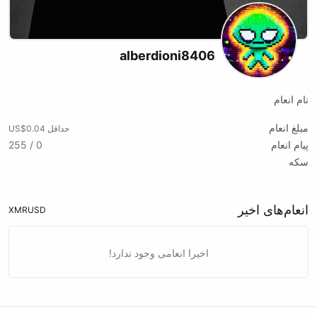
alberdioni8406
نام انعام
مبلغ انعام
حداقل US$0.04
پیام انعام
0 / 255
سکه
انعام‌های اخیر
XMR
USD
اخیرا انعامی وجود ندارد!