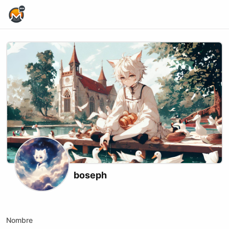
Home Page
boseph
Kick
Nombre