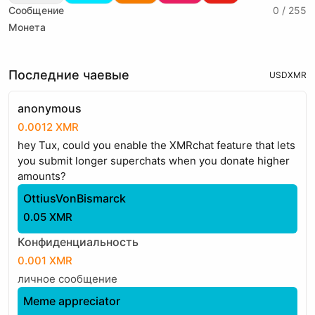
Сообщение
0 / 255
Монета
Последние чаевые
USD
XMR
anonymous
0.0012 XMR
hey Tux, could you enable the XMRchat feature that lets
you submit longer superchats when you donate higher
amounts?
OttiusVonBismarck
0.05 XMR
Конфиденциальность
0.001 XMR
личное сообщение
Meme appreciator