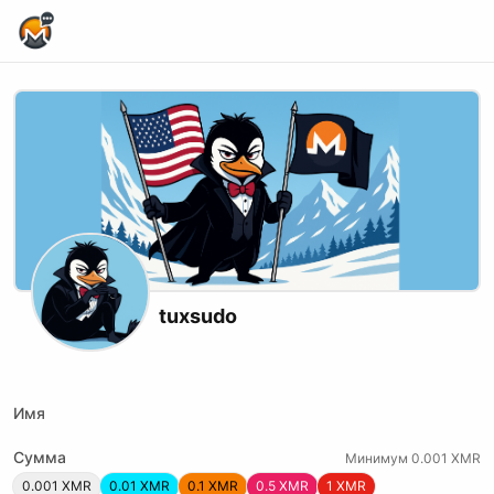
Home Page
tuxsudo
X (formerly Twitter)
Telegram
Website
Youtube
Odysee
Rumble
Имя
Сумма
Минимум 0.001 XMR
0.001 XMR
0.01 XMR
0.1 XMR
0.5 XMR
1 XMR