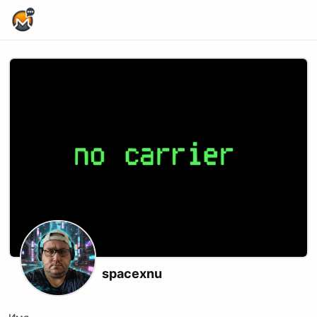
Home Page
spacexnu