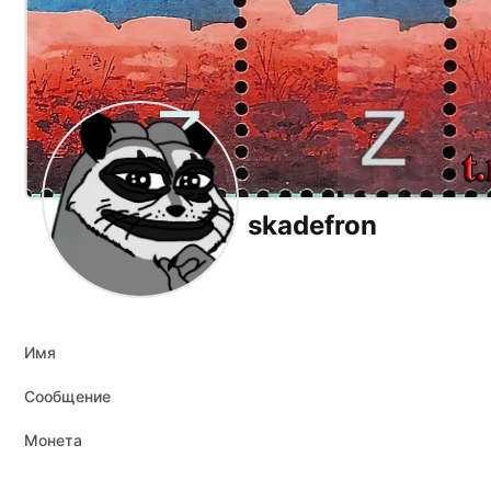
skadefron
Telegram
Youtube
Twitch
Tiktok
Kick
Имя
Сообщение
Монета