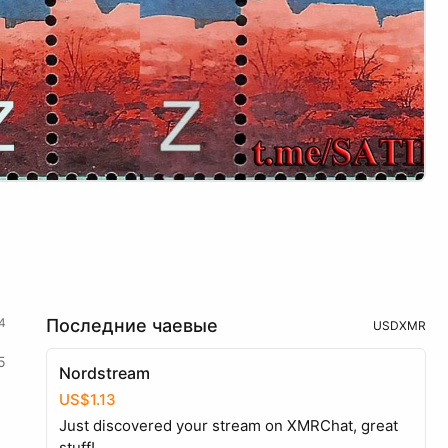
4
Последние чаевые
USD
XMR
5
Nordstream
US$1.13
Just discovered your stream on XMRChat, great
stuff!