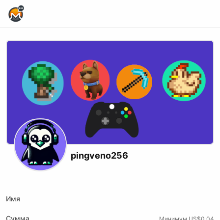
Home Page
pingveno256
Twitch
Имя
Сумма
Минимум US$0.04