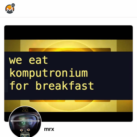
Home Page
mrx