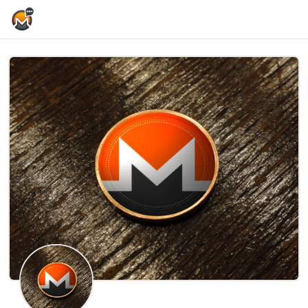
Home Page