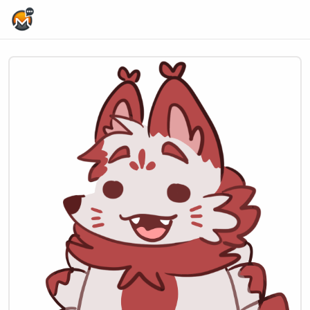
Home Page