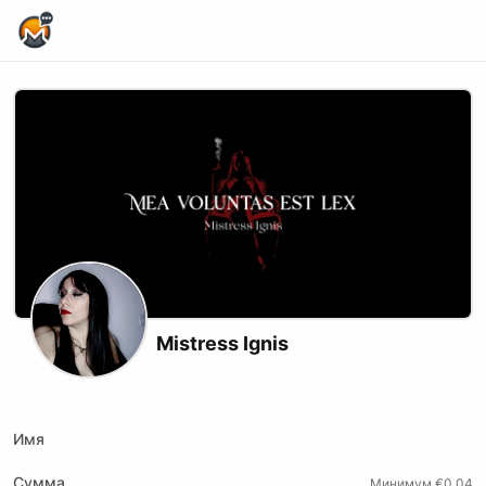
Home Page
Mistress Ignis
Instagram
Website
Upscrolled
Имя
Сумма
Минимум €0.04