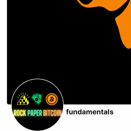
fundamentals
X (formerly Twitter)
Podcast RSS
Telegram