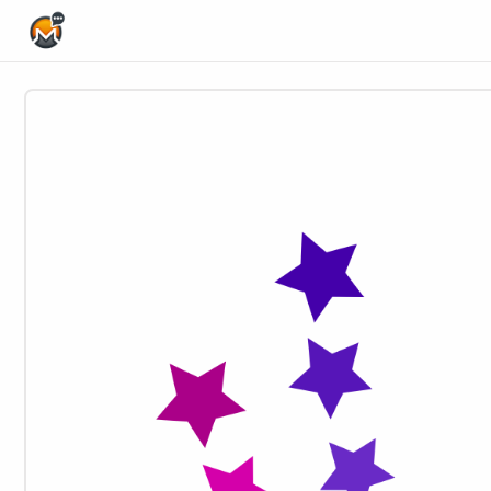
Home Page