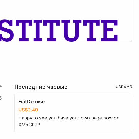
4
Последние чаевые
USD
XMR
5
FiatDemise
US$2.49
Happy to see you have your own page now on
XMRChat!