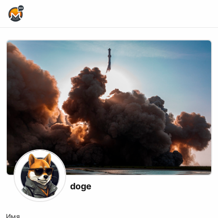
Home Page
doge
Имя