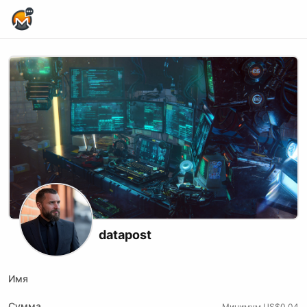
Home Page
datapost
Имя
Сумма
Минимум US$0.04