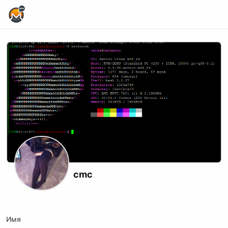
Home Page
cmc
Twitch
Имя