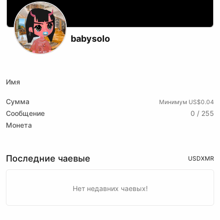
babysolo
X (formerly Twitter)
Имя
Сумма
Минимум US$0.04
Сообщение
0 / 255
Монета
Последние чаевые
USD
XMR
Нет недавних чаевых!