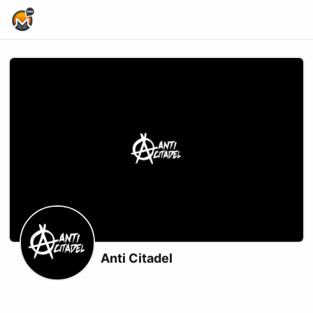
Home Page
Anti Citadel
Youtube
Odysee