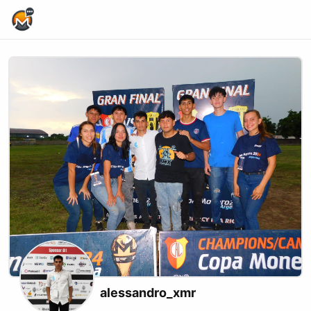
Home Page
alessandro_xmr