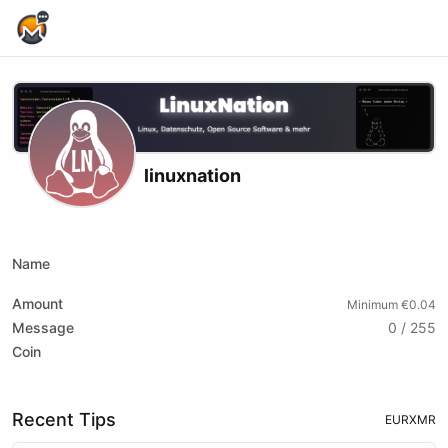
Home Page
linuxnation
Website
Youtube
Twitch
Odysee
Peertube
Name
Amount
Minimum €0.04
Message
0 / 255
Coin
Recent Tips
EUR
XMR