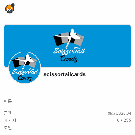
Home Page
scissortailcards
X (formerly Twitter)
Youtube
xmrbazaar
이름
금액
최소 US$0.04
메시지
0 / 255
코인