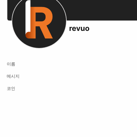
revuo
이름
메시지
코인