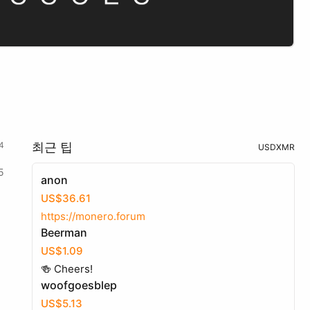
4
최근 팁
USD
XMR
5
anon
US$36.61
https://monero.forum
Beerman
US$1.09
🍻 Cheers!
woofgoesblep
US$5.13