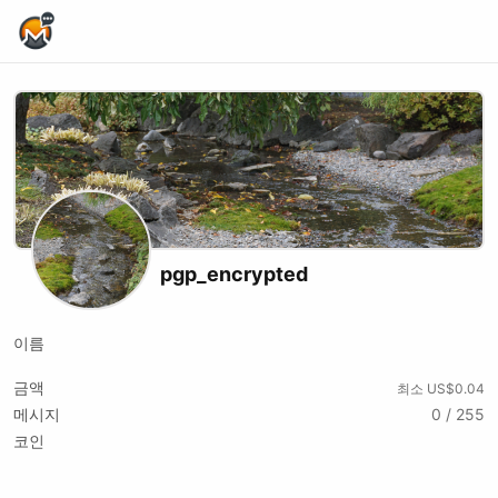
Home Page
pgp_encrypted
이름
금액
최소 US$0.04
메시지
0 / 255
코인