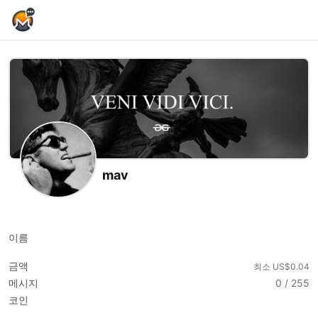
Home Page
mav
X (formerly Twitter)
Website
Youtube
이름
금액
최소 US$0.04
메시지
0 / 255
코인